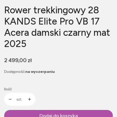
Rower trekkingowy 28
KANDS Elite Pro VB 17
Acera damski czarny mat
2025
Cena
2 499,00 zł
Dostępność:
na wyczerpaniu
Ilość
szt.
Dodaj do koszyka