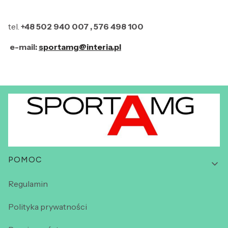
tel.
+48 502 940 007 , 576 498 100
e-mail:
sportamg@interia.pl
Linki w stopce
POMOC
Regulamin
Polityka prywatności