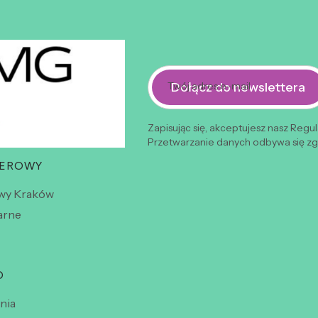
Dołącz do newslettera
Twój adres e-mail
Zapisując się, akceptujesz nasz Regu
Przetwarzanie danych odbywa się zgo
WEROWY
wy Kraków
arne
O
nia