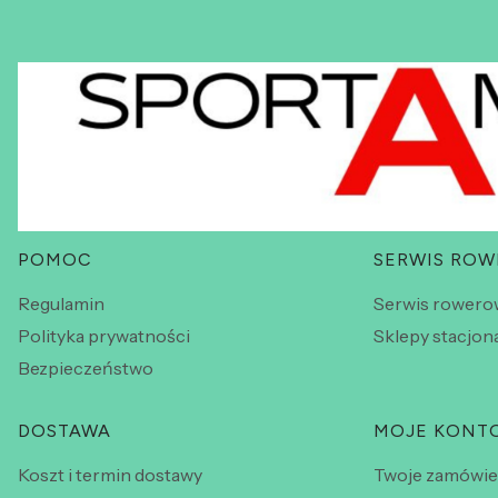
Linki w stopce
POMOC
SERWIS RO
Regulamin
Serwis rowero
Polityka prywatności
Sklepy stacjon
Bezpieczeństwo
DOSTAWA
MOJE KONT
Koszt i termin dostawy
Twoje zamówie