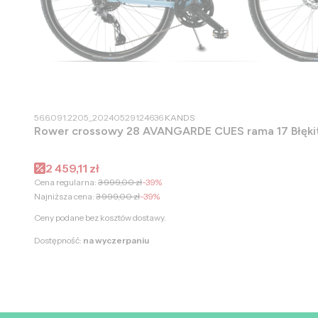
PRODUCENT
56.6.091.2205_20240529124636
KANDS
Rower crossowy 28 AVANGARDE
Cena promocyjna
2 459,11 zł
Cena regularna:
3 999,00 zł
-39%
Najniższa cena:
3 999,00 zł
-39%
Ceny podane bez kosztów dostawy.
Dostępność:
na wyczerpaniu