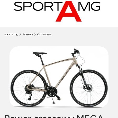
sportamg
Rowery
Crossowe