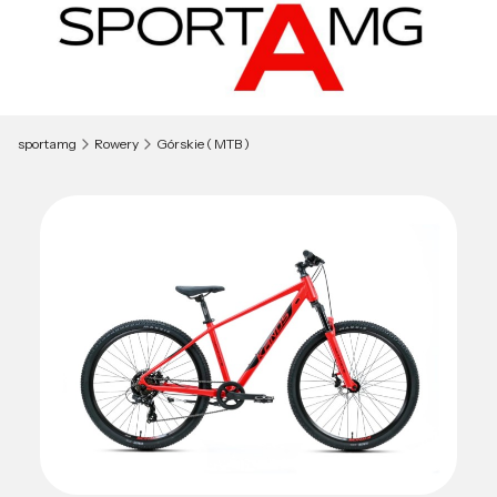
sportamg
Rowery
Górskie ( MTB )