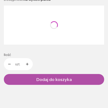
Wybierz wariant produktu:
Poszczególne warianty mogą różnić się ceną
*
Kolor
Wybierz
Ilość
szt.
Dodaj do koszyka