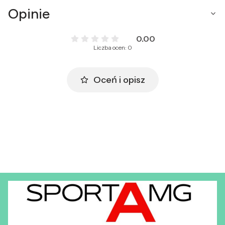
Opinie
0.00
Liczba ocen: 0
Oceń i opisz