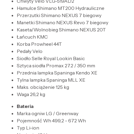
Chwyty Velo VLG-519AD2
Hamulce Shimano MT200 Hydrauliczne
Przerzutki Shimano NEXUS 7 biegowy
Manetki Shimano NEXUS Revo 7 biegowy
Kaseta/Wolnobieg Shimano NEXUS 20T
Łańcuch KMC
Korba Prowheel 44T
Pedały Velo
Siodło Selle Royal Lookin Basic
Sztyca siodła Promax 27.2 / 350 mm
Przednia lampka Spaninga Kendo XE
Tylna lampka Spaninga MLL XE
Maks. obciążenie 125 kg
Waga 26,2 kg
Bateria
Marka ogniw LG / Greenway
Pojemność Wh 499,2 - 672 Wh
Typ Li-ion