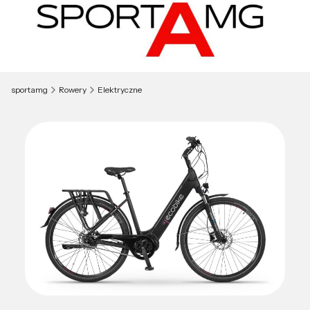
sportamg
Rowery
Elektryczne