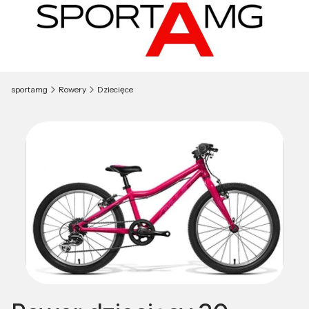
sportamg
Rowery
Dziecięce