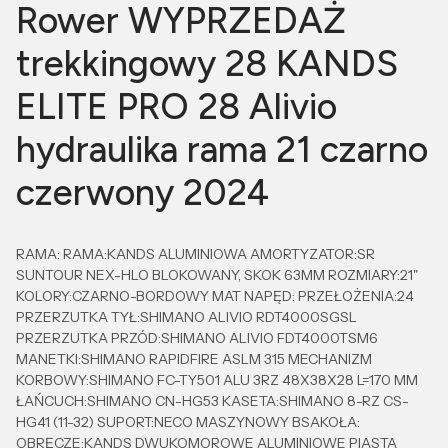
Rower WYPRZEDAŻ
trekkingowy 28 KANDS
ELITE PRO 28 Alivio
hydraulika rama 21 czarno
czerwony 2024
RAMA: RAMA:KANDS ALUMINIOWA AMORTYZATOR:SR
SUNTOUR NEX-HLO BLOKOWANY, SKOK 63MM ROZMIARY:21"
KOLORY:CZARNO-BORDOWY MAT NAPĘD: PRZEŁOŻENIA:24
PRZERZUTKA TYŁ:SHIMANO ALIVIO RDT4000SGSL
PRZERZUTKA PRZÓD:SHIMANO ALIVIO FDT4000TSM6
MANETKI:SHIMANO RAPIDFIRE ASLM 315 MECHANIZM
KORBOWY:SHIMANO FC-TY501 ALU 3RZ 48X38X28 L=170 MM
ŁAŃCUCH:SHIMANO CN-HG53 KASETA:SHIMANO 8-RZ CS-
HG41 (11-32) SUPORT:NECO MASZYNOWY BSAKOŁA:
OBRĘCZE:KANDS DWUKOMOROWE ALUMINIOWE PIASTA