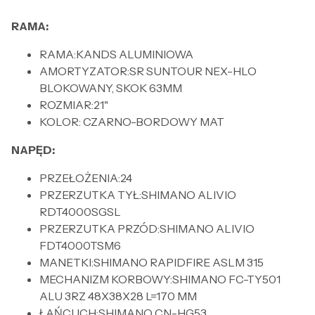
RAMA:
RAMA:KANDS ALUMINIOWA
AMORTYZATOR:SR SUNTOUR NEX-HLO
BLOKOWANY, SKOK 63MM
ROZMIAR:21"
KOLOR: CZARNO-BORDOWY MAT
NAPĘD:
PRZEŁOŻENIA:24
PRZERZUTKA TYŁ:SHIMANO ALIVIO
RDT4000SGSL
PRZERZUTKA PRZÓD:SHIMANO ALIVIO
FDT4000TSM6
MANETKI:SHIMANO RAPIDFIRE ASLM 315
MECHANIZM KORBOWY:SHIMANO FC-TY501
ALU 3RZ 48X38X28 L=170 MM
ŁAŃCUCH:SHIMANO CN-HG53