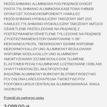
PRZÓD:SHIMANO ALUMINIOWA POD PRĄDNICE DH3D37
PIASTA TYŁ:SHIMANO ALUMINIOWA KASETOWA FHRM35
OPONY:CST 700X40CKOMPONENTY: HAMULEC
PRZÓD:SHIMANO HYDRAULICZNY TARCZOWY AMT 200
HAMULEC TYŁ:SHIMANO HYDRAULICZNY TARCZOWY AMT200
OŚWIETLENIE PRZÓD:LEDOWE NA PRĄDNICĘ Z
PODTRZYMANIEM OŚWIETLENIE TYŁ:LEDOWE NA PRĄDNICE
Z PODTRZYMANIEM STERY:GWINTOWANE 1 I 1/8"
KIEROWNICA:PROFIL TREKKINGOWY 620MM WSPORNIK
KIEROWNICY:KALLOY UNO ALUMINIOWY REGULOWANY
WSPORNIK SIODŁA:KALLOY UNO ALUMINIOWY
AMORTYZOWANY 27,2 MM SIODŁO:DDK TŁUMIENIE
ELASTOMER PEDAŁY:ALUMINIOWE ŁOŻYSKOWANE ODBLASK
CHWYTY:KRATON/ŻEL MULTIPOZYCYJNE
BAGAŻNIK:ALUMINIOWY RURKOWY BŁOTNIKI:TWORZYWO
PCV OSŁONA ŁAŃCUCHA:PEŁNA TWORZYWO PCV
PODPÓRKA:URSUS CENTRALNA ALUMINIOWAWAGA: WAGA
(KG):18,3 KG
Przejdź do pełnego opisu
Cena
3 099,00 zł