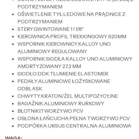
PODTRZYMANIEM
OŚWIETLENIE TYŁ:LEDOWE NA PRĄDNICE Z
PODTRZYMANIEM
STERY:GWINTOWANE 1 I 1/8"
KIEROWNICA:PROFIL TREKKINGOWY 620MM
WSPORNIK KIEROWNICY:KALLOY UNO
ALUMINIOWY REGULOWANY
WSPORNIK SIODŁA:KALLOY UNO ALUMINIOWY
AMORTYZOWANY 27,2 MM
SIODŁO:DDK TŁUMIENIE ELASTOMER
PEDAŁY:ALUMINIOWE ŁOŻYSKOWANE
ODBLASK
CHWYTY:KRATON/ŻEL MULTIPOZYCYJNE
BAGAŻNIK:ALUMINIOWY RURKOWY
BŁOTNIKI:TWORZYWO PCV
OSŁONA ŁAŃCUCHA:PEŁNA TWORZYWO PCV
PODPÓRKA:URSUS CENTRALNA ALUMINIOWA
WAGA: