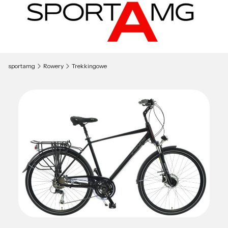
sportamg
Rowery
Trekkingowe