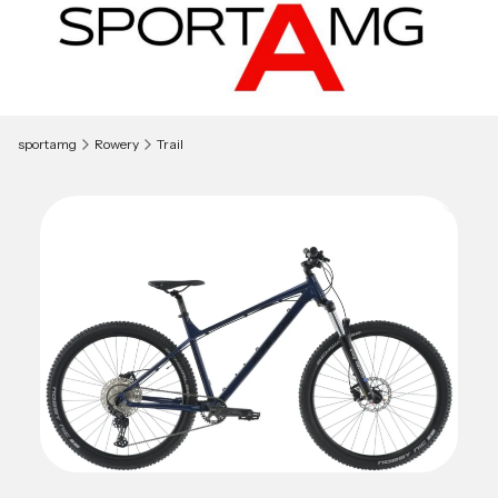
sportamg
Rowery
Trail