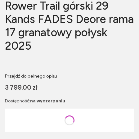
Rower Trail górski 29
Kands FADES Deore rama
17 granatowy połysk
2025
Przejdź do pełnego opisu
Cena
3 799,00 zł
Dostępność:
na wyczerpaniu
Wybierz wariant produktu:
Poszczególne warianty mogą różnić się ceną