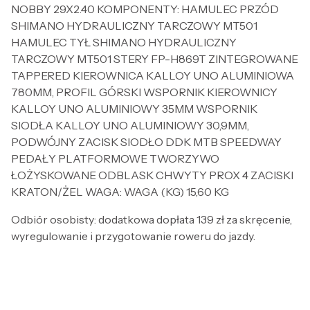
NOBBY 29X2.40 KOMPONENTY: HAMULEC PRZÓD
SHIMANO HYDRAULICZNY TARCZOWY MT501
HAMULEC TYŁ SHIMANO HYDRAULICZNY
TARCZOWY MT501 STERY FP-H869T ZINTEGROWANE
TAPPERED KIEROWNICA KALLOY UNO ALUMINIOWA
780MM, PROFIL GÓRSKI WSPORNIK KIEROWNICY
KALLOY UNO ALUMINIOWY 35MM WSPORNIK
SIODŁA KALLOY UNO ALUMINIOWY 30,9MM,
PODWÓJNY ZACISK SIODŁO DDK MTB SPEEDWAY
PEDAŁY PLATFORMOWE TWORZYWO
ŁOŻYSKOWANE ODBLASK CHWYTY PROX 4 ZACISKI
KRATON/ŻEL WAGA: WAGA (KG) 15,60 KG
Odbiór osobisty: dodatkowa dopłata 139 zł za skręcenie,
wyregulowanie i przygotowanie roweru do jazdy.