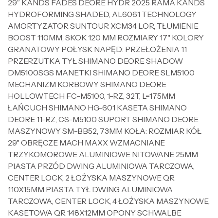
29″ KANDS FADES DEORE HYDR 2025 RAMA KANDS
HYDROFORMING SHADED, AL6061 TECHNOLOGY
AMORTYZATOR SUNTOUR XCM34 LOR, TŁUMIENIE
BOOST 110MM, SKOK 120 MM ROZMIARY 17" KOLORY
GRANATOWY POŁYSK NAPĘD: PRZEŁOŻENIA 11
PRZERZUTKA TYŁ SHIMANO DEORE SHADOW
DM5100SGS MANETKI SHIMANO DEORE SLM5100
MECHANIZM KORBOWY SHIMANO DEORE
HOLLOWTECH FC-M5100, 1-RZ, 32T, L=175MM
ŁAŃCUCH SHIMANO HG-601 KASETA SHIMANO
DEORE 11-RZ, CS-M5100 SUPORT SHIMANO DEORE
MASZYNOWY SM-BB52, 73MM KOŁA: ROZMIAR KÓŁ
29" OBRĘCZE MACH MAXX WZMACNIANE
TRZYKOMOROWE ALUMINIOWE NITOWANE 25MM
PIASTA PRZÓD DWING ALUMINIOWA TARCZOWA,
CENTER LOCK, 2 ŁOŻYSKA MASZYNOWE QR
110X15MM PIASTA TYŁ DWING ALUMINIOWA
TARCZOWA, CENTER LOCK, 4 ŁOŻYSKA MASZYNOWE,
KASETOWA QR 148X12MM OPONY SCHWALBE