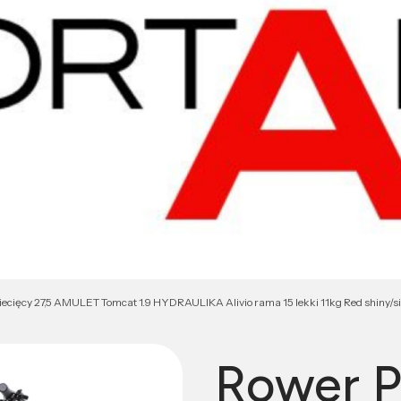
cięcy 27,5 AMULET Tomcat 1.9 HYDRAULIKA Alivio rama 15 lekki 11kg Red shiny/s
Rower 