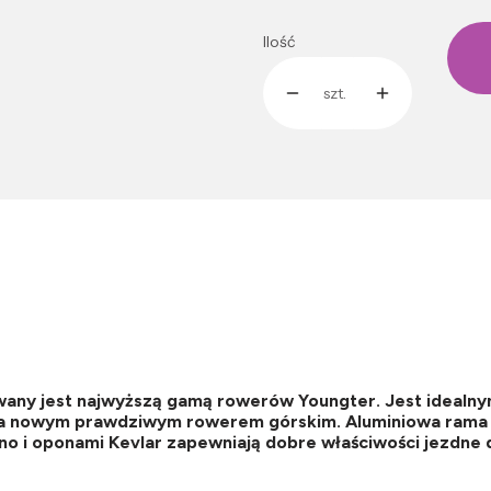
Ilość
szt.
wany jest najwyższą gamą rowerów Youngter. Jest idealn
za nowym prawdziwym rowerem górskim. Aluminiowa rama o
 i oponami Kevlar zapewniają dobre właściwości jezdne d