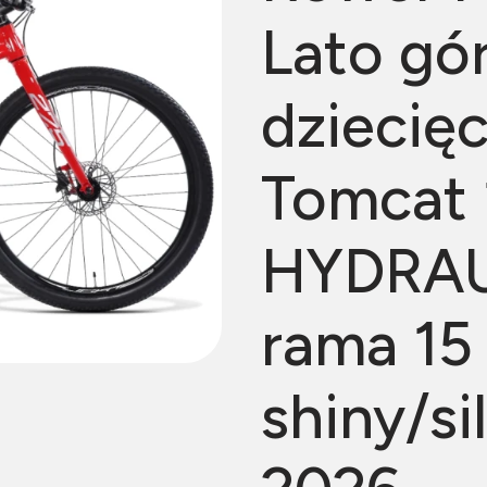
Lato gó
dziecię
Tomcat 
HYDRAUL
rama 15 
shiny/s