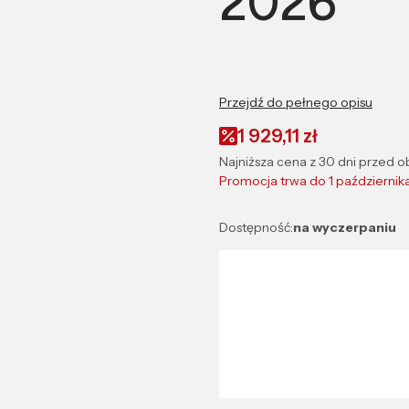
2026
Przejdź do pełnego opisu
1 929,11 zł
Najniższa cena z 30 dni przed o
Promocja trwa do 1 październik
Dostępność:
na wyczerpaniu
Wybierz wariant produktu:
Poszczególne warianty mogą róż
*
Kolor
Wybierz