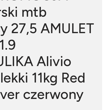
rski mtb
cy 27,5 AMULET
1.9
IKA Alivio
lekki 11kg Red
ilver czerwony