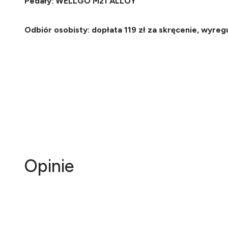
Pedały: WELLGO M21 ALLOY
Odbiór osobisty: dopłata 119 zł za skręcenie, wyre
Opinie