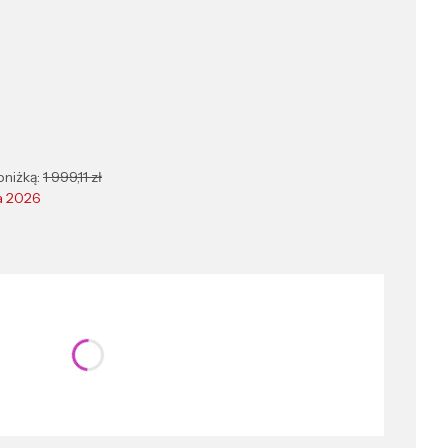
bniżką:
1 999,11 zł
a 2026
nić się ceną