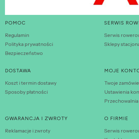
Linki w stopce
POMOC
SERWIS RO
Regulamin
Serwis rowero
Polityka prywatności
Sklepy stacjon
Bezpieczeństwo
DOSTAWA
MOJE KONT
Koszt i termin dostawy
Twoje zamówie
Sposoby płatności
Ustawienia kon
Przechowalnia
GWARANCJA I ZWROTY
O FIRMIE
Reklamacje i zwroty
Serwis rowero