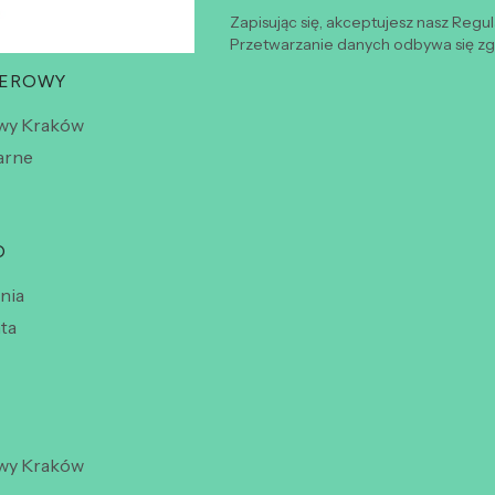
Zapisując się, akceptujesz nasz Regu
Przetwarzanie danych odbywa się zgo
WEROWY
wy Kraków
arne
O
nia
ta
wy Kraków