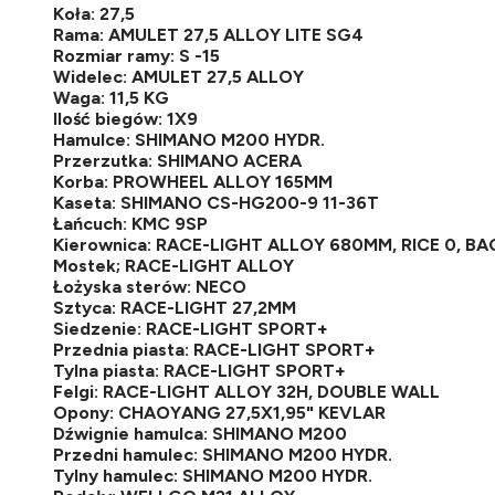
Koła: 27,5
Rama: AMULET 27,5 ALLOY LITE SG4
Rozmiar ramy: S -15
Widelec: AMULET 27,5 ALLOY
Waga: 11,5 KG
Ilość biegów: 1X9
Hamulce: SHIMANO M200 HYDR.
Przerzutka: SHIMANO ACERA
Korba: PROWHEEL ALLOY 165MM
Kaseta: SHIMANO CS-HG200-9 11-36T
Łańcuch: KMC 9SP
Kierownica: RACE-LIGHT ALLOY 680MM, RICE 0, B
Mostek; RACE-LIGHT ALLOY
Łożyska sterów: NECO
Sztyca: RACE-LIGHT 27,2MM
Siedzenie: RACE-LIGHT SPORT+
Przednia piasta: RACE-LIGHT SPORT+
Tylna piasta: RACE-LIGHT SPORT+
Felgi: RACE-LIGHT ALLOY 32H, DOUBLE WALL
Opony: CHAOYANG 27,5X1,95" KEVLAR
Dźwignie hamulca: SHIMANO M200
Przedni hamulec: SHIMANO M200 HYDR.
Tylny hamulec: SHIMANO M200 HYDR.