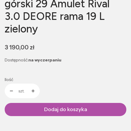
górski 29 Amulet Rival
3.0 DEORE rama 19 L
zielony
Cena
3 190,00 zł
Dostępność:
na wyczerpaniu
Ilość
szt.
Dodaj do koszyka