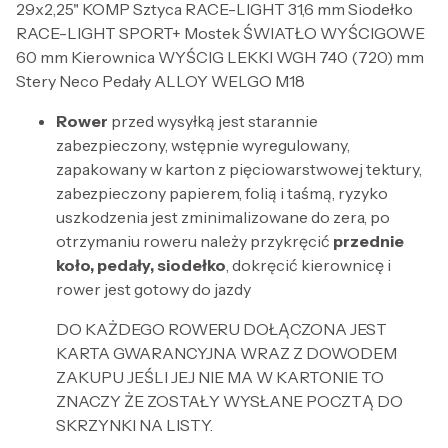
29x2,25" KOMP Sztyca RACE-LIGHT 31,6 mm Siodełko
RACE-LIGHT SPORT+ Mostek ŚWIATŁO WYŚCIGOWE
60 mm Kierownica WYŚCIG LEKKI WGH 740 (720) mm
Stery Neco Pedały ALLOY WELGO M18
Rower
przed wysyłką jest starannie
zabezpieczony, wstępnie wyregulowany,
zapakowany w karton z pięciowarstwowej tektury,
zabezpieczony papierem, folią i taśmą, ryzyko
uszkodzenia jest zminimalizowane do zera, po
otrzymaniu roweru należy przykręcić
przednie
koło, pedały, siodełko
, dokręcić kierownicę i
rower jest gotowy do jazdy
DO KAŻDEGO ROWERU DOŁĄCZONA JEST
KARTA GWARANCYJNA WRAZ Z DOWODEM
ZAKUPU JEŚLI JEJ NIE MA W KARTONIE TO
ZNACZY ŻE ZOSTAŁY WYSŁANE POCZTĄ DO
SKRZYNKI NA LISTY.