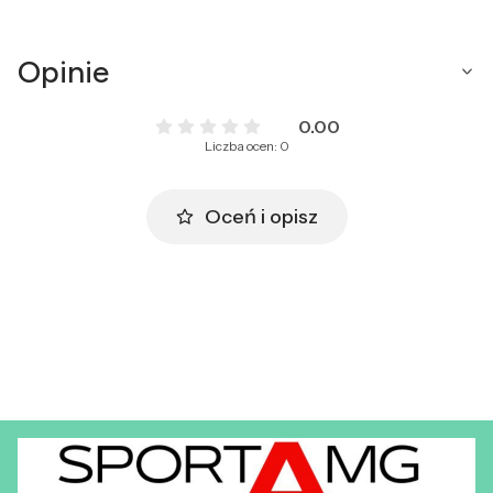
Opinie
0.00
Liczba ocen: 0
Oceń i opisz