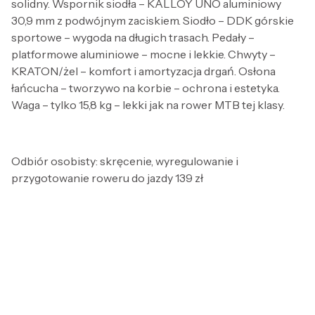
solidny. Wspornik siodła – KALLOY UNO aluminiowy
30,9 mm z podwójnym zaciskiem. Siodło – DDK górskie
sportowe – wygoda na długich trasach. Pedały –
platformowe aluminiowe – mocne i lekkie. Chwyty –
KRATON/żel – komfort i amortyzacja drgań. Osłona
łańcucha – tworzywo na korbie – ochrona i estetyka.
Waga – tylko 15,8 kg – lekki jak na rower MTB tej klasy.
Odbiór osobisty: skręcenie, wyregulowanie i
przygotowanie roweru do jazdy 139 zł