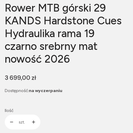
Rower MTB górski 29
KANDS Hardstone Cues
Hydraulika rama 19
czarno srebrny mat
nowość 2026
Cena
3 699,00 zł
Dostępność:
na wyczerpaniu
Ilość
szt.