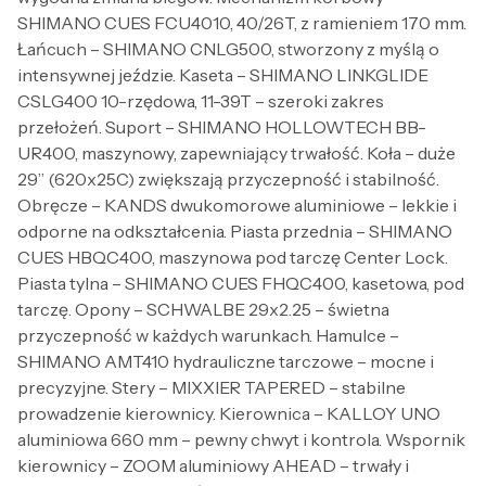
SHIMANO CUES FCU4010, 40/26T, z ramieniem 170 mm.
Łańcuch – SHIMANO CNLG500, stworzony z myślą o
intensywnej jeździe. Kaseta – SHIMANO LINKGLIDE
CSLG400 10-rzędowa, 11-39T – szeroki zakres
przełożeń. Suport – SHIMANO HOLLOWTECH BB-
UR400, maszynowy, zapewniający trwałość. Koła – duże
29” (620x25C) zwiększają przyczepność i stabilność.
Obręcze – KANDS dwukomorowe aluminiowe – lekkie i
odporne na odkształcenia. Piasta przednia – SHIMANO
CUES HBQC400, maszynowa pod tarczę Center Lock.
Piasta tylna – SHIMANO CUES FHQC400, kasetowa, pod
tarczę. Opony – SCHWALBE 29x2.25 – świetna
przyczepność w każdych warunkach. Hamulce –
SHIMANO AMT410 hydrauliczne tarczowe – mocne i
precyzyjne. Stery – MIXXIER TAPERED – stabilne
prowadzenie kierownicy. Kierownica – KALLOY UNO
aluminiowa 660 mm – pewny chwyt i kontrola. Wspornik
kierownicy – ZOOM aluminiowy AHEAD – trwały i