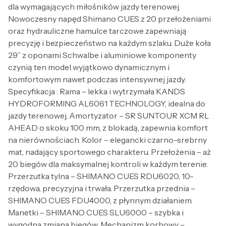
dla wymagających miłośników jazdy terenowej.
Nowoczesny napęd Shimano CUES z 20 przełożeniami
oraz hydrauliczne hamulce tarczowe zapewniają
precyzję i bezpieczeństwo na każdym szlaku. Duże koła
29” z oponami Schwalbe i aluminiowe komponenty
czynią ten model wyjątkowo dynamicznym i
komfortowym nawet podczas intensywnej jazdy.
Specyfikacja : Rama – lekka i wytrzymała KANDS
HYDROFORMING AL6061 TECHNOLOGY, idealna do
jazdy terenowej. Amortyzator – SR SUNTOUR XCM RL
AHEAD o skoku 100 mm, z blokadą, zapewnia komfort
na nierównościach. Kolor – elegancki czarno-srebrny
mat, nadający sportowego charakteru. Przełożenia – aż
20 biegów dla maksymalnej kontroli w każdym terenie.
Przerzutka tylna – SHIMANO CUES RDU6020, 10-
rzędowa, precyzyjna i trwała. Przerzutka przednia –
SHIMANO CUES FDU4000, z płynnym działaniem.
Manetki – SHIMANO CUES SLU6000 – szybka i
wygodna zmiana biegów. Mechanizm korbowy –