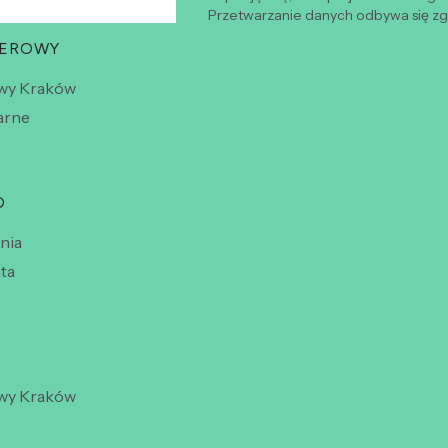
Przetwarzanie danych odbywa się zgo
WEROWY
wy Kraków
arne
O
nia
ta
wy Kraków