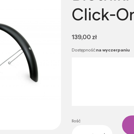
Click-
Cena
139,00 zł
Dostępność:
na wyczerpaniu
Wybierz wariant produktu:
Poszczególne warianty mogą róż
*
Rozmiar
Wybierz
Ilość