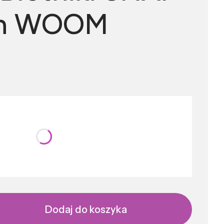
On WOOM
nić się ceną
Dodaj do koszyka