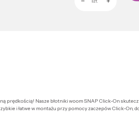
szt.
ełną prędkością!
Nasze błotniki
woom
SNAP Click-On skuteczni
zybkie i łatwe w montażu przy pomocy zaczepów Click-On, do