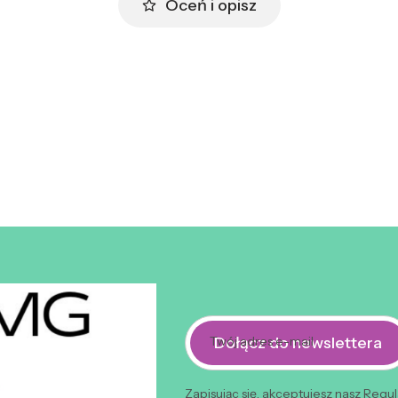
Oceń i opisz
Dołącz do newslettera
Twój adres e-mail
Zapisując się, akceptujesz nasz Regu