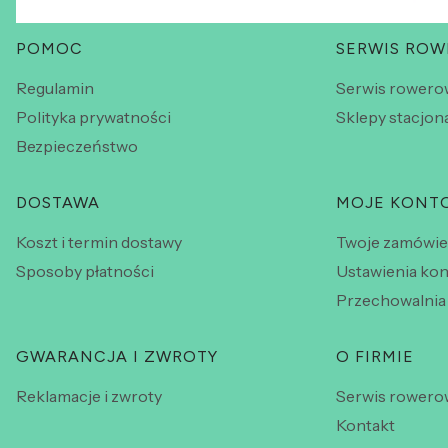
Linki w stopce
POMOC
SERWIS RO
Regulamin
Serwis rowero
Polityka prywatności
Sklepy stacjon
Bezpieczeństwo
DOSTAWA
MOJE KONT
Koszt i termin dostawy
Twoje zamówie
Sposoby płatności
Ustawienia kon
Przechowalnia
GWARANCJA I ZWROTY
O FIRMIE
Reklamacje i zwroty
Serwis rowero
Kontakt