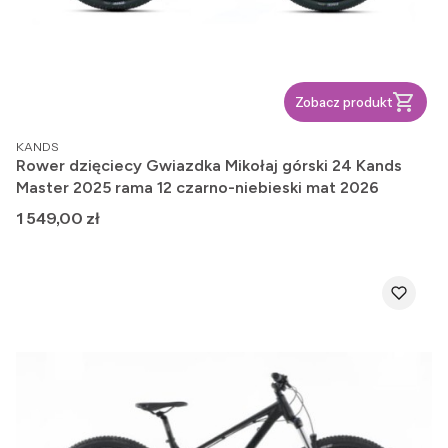
Zobacz produkt
PRODUCENT
KANDS
Rower dzięciecy Gwiazdka Mikołaj górski 24 Kands
Master 2025 rama 12 czarno-niebieski mat 2026
Cena
1 549,00 zł