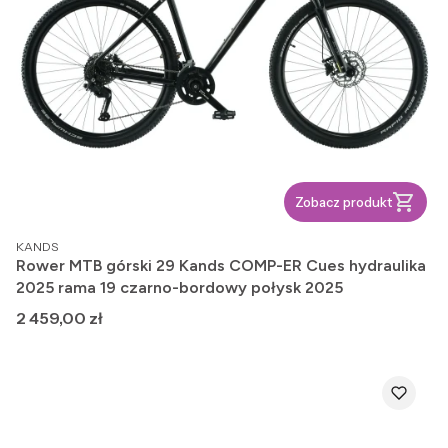
Zobacz produkt
PRODUCENT
KANDS
Rower MTB górski 29 Kands COMP-ER Cues hydraulika
2025 rama 19 czarno-bordowy połysk 2025
Cena
2 459,00 zł