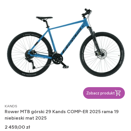
Zobacz produkt
PRODUCENT
KANDS
Rower MTB górski 29 Kands COMP-ER 2025 rama 19
niebieski mat 2025
Cena
2 459,00 zł