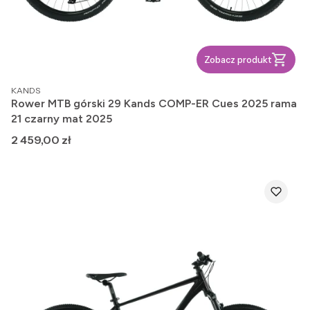
Zobacz produkt
PRODUCENT
KANDS
Rower MTB górski 29 Kands COMP-ER Cues 2025 rama
21 czarny mat 2025
Cena
2 459,00 zł