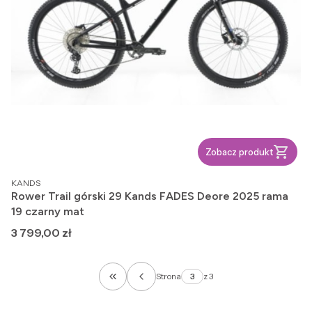
Zobacz produkt
PRODUCENT
KANDS
Rower Trail górski 29 Kands FADES Deore 2025 rama
19 czarny mat
Cena
3 799,00 zł
Strona
z 3
Wróć do pierwszej strony z produktami