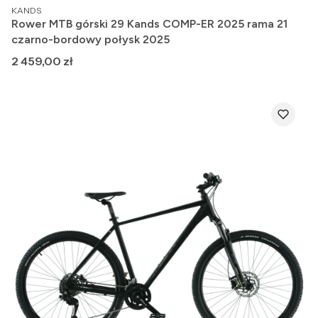
PRODUCENT
KANDS
Rower MTB górski 29 Kands COMP-ER 2025 rama 21
czarno-bordowy połysk 2025
Cena
2 459,00 zł