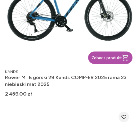
Zobacz produkt
PRODUCENT
KANDS
Rower MTB górski 29 Kands COMP-ER 2025 rama 23
niebieski mat 2025
Cena
2 459,00 zł