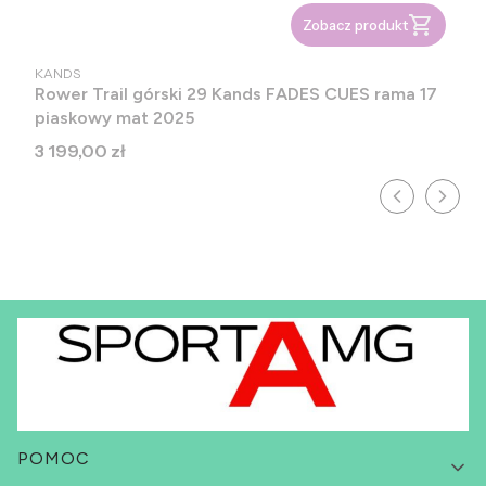
Zobacz produkt
PRODUCENT
KANDS
Rower Trail górski 29 Kands FADES CUES rama 17
piaskowy mat 2025
Cena
3 199,00 zł
Linki w stopce
POMOC