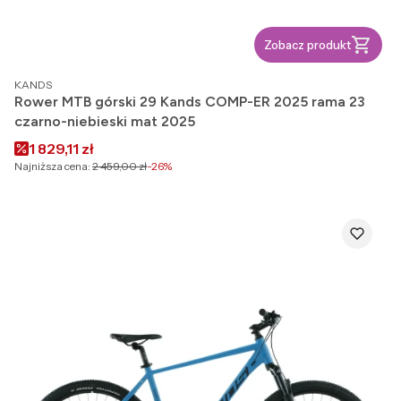
Zobacz produkt
PRODUCENT
KANDS
Rower MTB górski 29 Kands COMP-ER 2025 rama 23
czarno-niebieski mat 2025
Cena promocyjna
1 829,11 zł
Najniższa cena:
2 459,00 zł
-26%