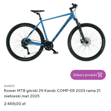
Zobacz produkt
PRODUCENT
KANDS
Rower MTB górski 29 Kands COMP-ER 2025 rama 21
niebieski mat 2025
Cena
2 459,00 zł