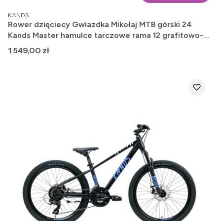
PRODUCENT
KANDS
Rower dzięciecy Gwiazdka Mikołaj MTB górski 24
Kands Master hamulce tarczowe rama 12 grafitowo-
żółty mat 2026
Cena
1 549,00 zł