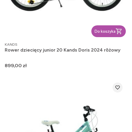
Do koszyka
PRODUCENT
KANDS
Rower dziecięcy junior 20 Kands Doris 2024 rōżowy
Cena
899,00 zł