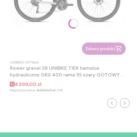
Zobacz produkt
PRODUCENT
UNIBIKE OPTIMA
Rower gravel 28 UNIBIKE TIER hamulce
hydrauliczne GRX 400 rama 55 szary GOTOWY
DO JAZDY 2025
Cena promocyjna
4 299,00 zł
Najniższa cena:
4 299,00 zł
-0%