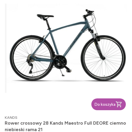
Do koszyka
PRODUCENT
KANDS
Rower crossowy 28 Kands Maestro Full DEORE ciemno
niebieski rama 21