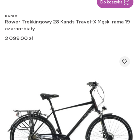
Do koszyka
PRODUCENT
KANDS
Rower Trekkingowy 28 Kands Travel-X Męski rama 19
czarno-biały
Cena
2 099,00 zł