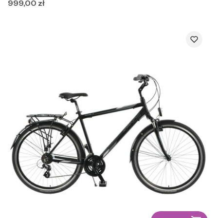
Cena
999,00 zł