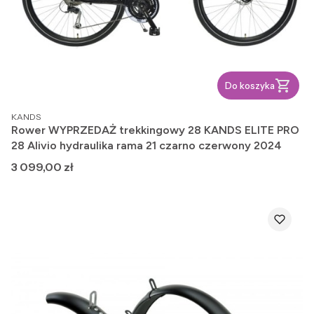
Do koszyka
PRODUCENT
KANDS
Rower WYPRZEDAŻ trekkingowy 28 KANDS ELITE PRO
28 Alivio hydraulika rama 21 czarno czerwony 2024
Cena
3 099,00 zł