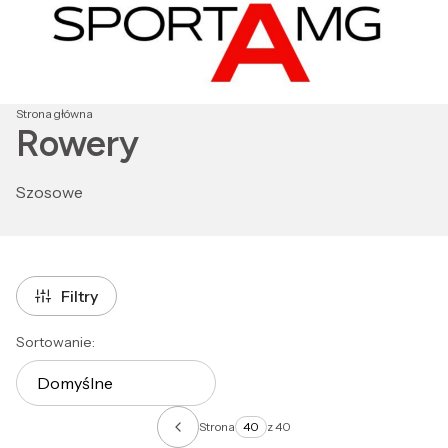
Strona główna
Rowery
Szosowe
Filtry
Lista produktów
Sortowanie:
Domyślne
Strona
z 40
Poprzednie produkty