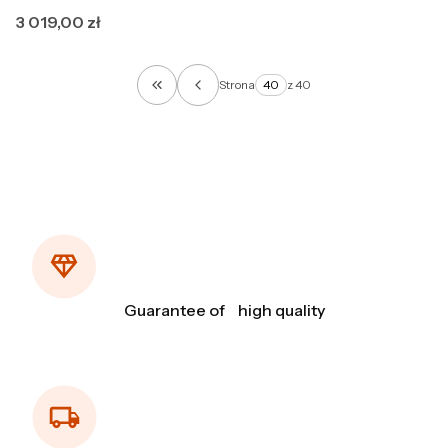
Cena
3 019,00 zł
Strona
z 40
Wróć do pierwszej strony z produktami
Guarantee of high quality