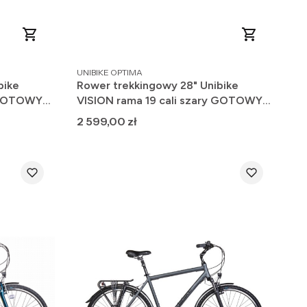
PRODUCENT
UNIBIKE OPTIMA
bike
Rower trekkingowy 28" Unibike
y GOTOWY
VISION rama 19 cali szary GOTOWY
DO JAZDY 2025
Cena
2 599,00 zł