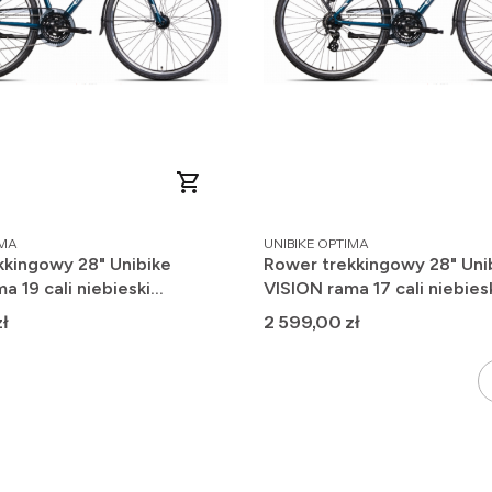
PRODUCENT
IMA
UNIBIKE OPTIMA
kkingowy 28" Unibike
Rower trekkingowy 28" Uni
a 19 cali niebieski
VISION rama 17 cali niebies
DO JAZDY 2025
GOTOWY DO JAZDY 2025
Cena
ł
2 599,00 zł