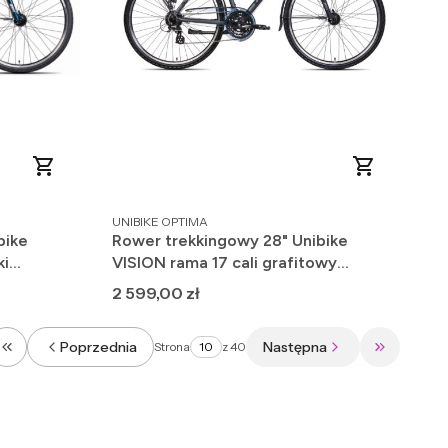
PRODUCENT
UNIBIKE OPTIMA
bike
Rower trekkingowy 28" Unibike
ki
VISION rama 17 cali grafitowy
GOTOWY DO JAZDY 2025
Cena
2 599,00 zł
Poprzednia
Następna
Strona
z 40
Wróć do pierwszej strony z produktami
Przejdź do