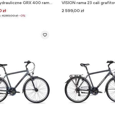
ydrauliczne GRX 400 rama
VISION rama 23 cali grafit
y GOTOWY DO JAZDY 2025
GOTOWY DO JAZDY 2025
omocyjna
Cena
 zł
2 599,00 zł
:
4 289,00 zł
--0%