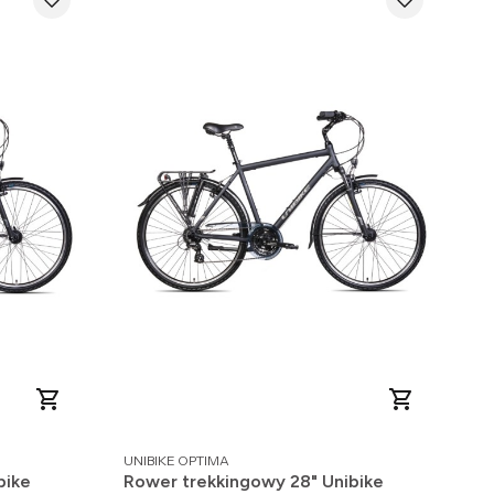
PRODUCENT
UNIBIKE OPTIMA
bike
Rower trekkingowy 28" Unibike