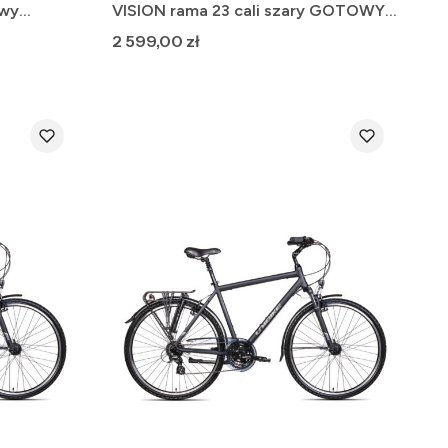
owy
VISION rama 23 cali szary GOTOWY
DO JAZDY 2025
Cena
2 599,00 zł