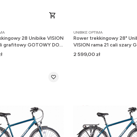
PRODUCENT
IMA
UNIBIKE OPTIMA
kkingowy 28 Unibike VISION
Rower trekkingowy 28" Uni
ali grafitowy GOTOWY DO
VISION rama 21 cali szar
25
DO JAZDY 2025
Cena
ł
2 599,00 zł