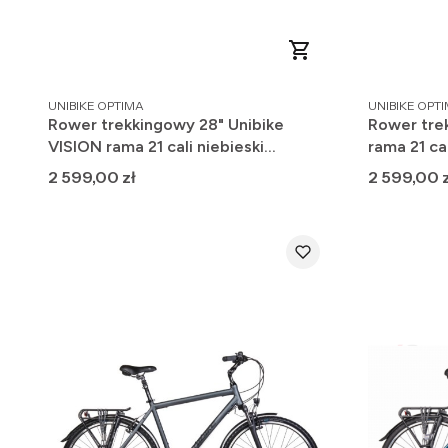
PRODUCENT
PRODUCENT
UNIBIKE OPTIMA
UNIBIKE OPT
Rower trekkingowy 28" Unibike
Rower tre
VISION rama 21 cali niebieski
rama 21 c
GOTOWY DO JAZDY 2025
JAZDY 20
Cena
Cena
2 599,00 zł
2 599,00 z