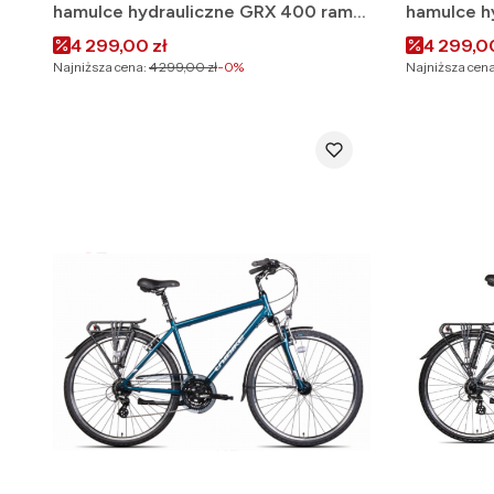
hamulce hydrauliczne GRX 400 rama
hamulce h
55 szary GOTOWY DO JAZDY 2025
55 brand
Cena promocyjna
Cena pr
4 299,00 zł
4 299,00
Najniższa cena:
4 299,00 zł
-0%
Najniższa cena