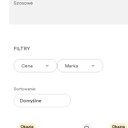
Szosowe
FILTRY
Cena
Marka
Koniec filtrów
Lista produktów
Sortowanie:
Domyślne
Okazja
Okazja