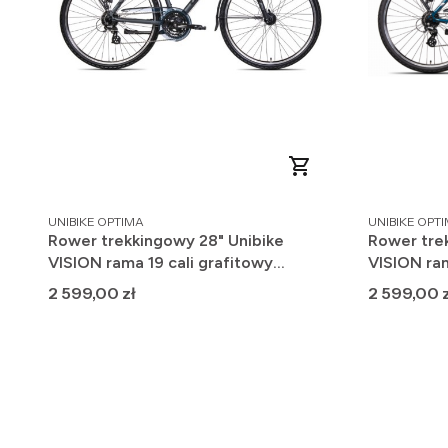
PRODUCENT
PRODUCENT
UNIBIKE OPTIMA
UNIBIKE OPT
Rower trekkingowy 28" Unibike
Rower tre
VISION rama 19 cali grafitowy
VISION ram
GOTOWY DO JAZDY 2025
GOTOWY 
Cena
Cena
2 599,00 zł
2 599,00 z