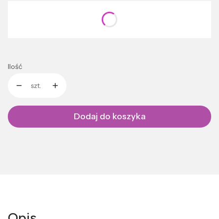
Wybierz wariant produktu:
Poszczególne warianty mogą różnić się ceną
Ilość
szt.
Dodaj do koszyka
Opis