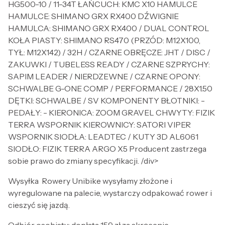
HG500-10 / 11-34T ŁAŃCUCH: KMC X10 HAMULCE
HAMULCE: SHIMANO GRX RX400 DŹWIGNIE
HAMULCA: SHIMANO GRX RX400 / DUAL CONTROL
KOŁA PIASTY: SHIMANO RS470 (PRZÓD: M12X100,
TYŁ: M12X142) / 32H / CZARNE OBRĘCZE: JHT / DISC /
ZAKUWKI / TUBELESS READY / CZARNE SZPRYCHY:
SAPIM LEADER / NIERDZEWNE / CZARNE OPONY:
SCHWALBE G-ONE COMP / PERFORMANCE / 28X1.50
DĘTKI: SCHWALBE / SV KOMPONENTY BŁOTNIKI: -
PEDAŁY: - KIERONICA: ZOOM GRAVEL CHWYTY: FIZIK
TERRA WSPORNIK KIEROWNICY: SATORI VIPER
WSPORNIK SIODŁA: LEADTEC / KUTY 3D AL6061
SIODŁO: FIZIK TERRA ARGO X5 Producent zastrzega
sobie prawo do zmiany specyfikacji. /div>
Wysyłka Rowery Unibike wysyłamy złożone i
wyregulowane na palecie, wystarczy odpakować rower i
cieszyć się jazdą.
Odbiór osobisty: dopłata 159 zł za skręcenie,