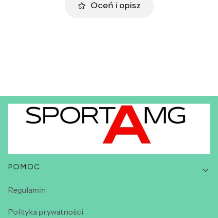
Oceń i opisz
Linki w stopce
POMOC
Regulamin
Polityka prywatności