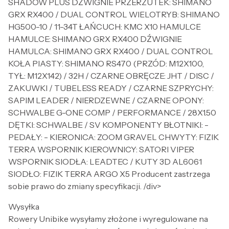
SHADOW PLUS DŹWIGNIE PRZERZUTEK: SHIMANO
GRX RX400 / DUAL CONTROL WIELOTRYB: SHIMANO
HG500-10 / 11-34T ŁAŃCUCH: KMC X10 HAMULCE
HAMULCE: SHIMANO GRX RX400 DŹWIGNIE
HAMULCA: SHIMANO GRX RX400 / DUAL CONTROL
KOŁA PIASTY: SHIMANO RS470 (PRZÓD: M12X100,
TYŁ: M12X142) / 32H / CZARNE OBRĘCZE: JHT / DISC /
ZAKUWKI / TUBELESS READY / CZARNE SZPRYCHY:
SAPIM LEADER / NIERDZEWNE / CZARNE OPONY:
SCHWALBE G-ONE COMP / PERFORMANCE / 28X1.50
DĘTKI: SCHWALBE / SV KOMPONENTY BŁOTNIKI: -
PEDAŁY: - KIERONICA: ZOOM GRAVEL CHWYTY: FIZIK
TERRA WSPORNIK KIEROWNICY: SATORI VIPER
WSPORNIK SIODŁA: LEADTEC / KUTY 3D AL6061
SIODŁO: FIZIK TERRA ARGO X5 Producent zastrzega
sobie prawo do zmiany specyfikacji. /div>
Wysyłka
Rowery Unibike wysyłamy złożone i wyregulowane na