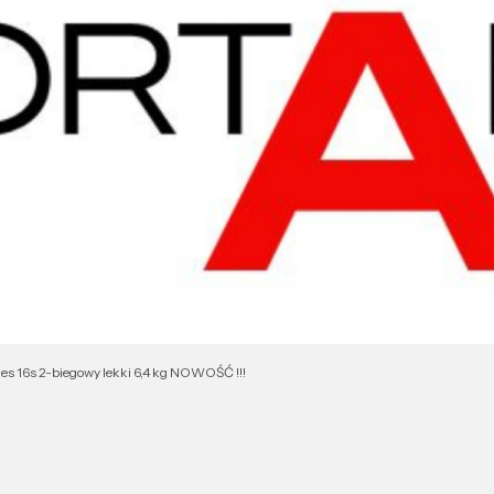
s 16s 2-biegowy lekki 6,4 kg NOWOŚĆ !!!