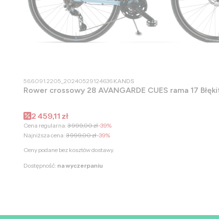
PRODUCENT
56.6.091.2205_20240529124636
KANDS
Rower crossowy 28 AVANGARDE
Cena promocyjna
2 459,11 zł
Cena regularna:
3 999,00 zł
-39%
Najniższa cena:
3 999,00 zł
-39%
Ceny podane bez kosztów dostawy.
Dostępność:
na wyczerpaniu