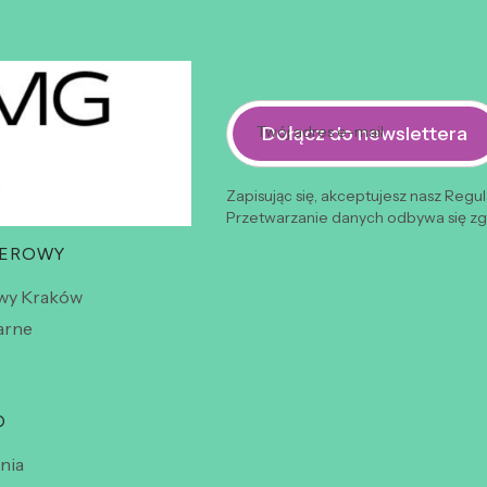
Dołącz do newslettera
Twój adres e-mail
Zapisując się, akceptujesz nasz Regu
Przetwarzanie danych odbywa się zgo
WEROWY
wy Kraków
arne
O
nia