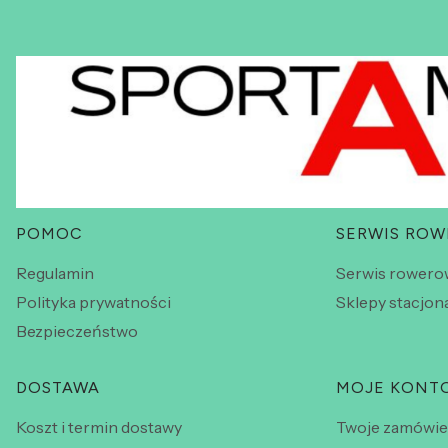
Linki w stopce
POMOC
SERWIS RO
Regulamin
Serwis rowero
Polityka prywatności
Sklepy stacjon
Bezpieczeństwo
DOSTAWA
MOJE KONT
Koszt i termin dostawy
Twoje zamówie