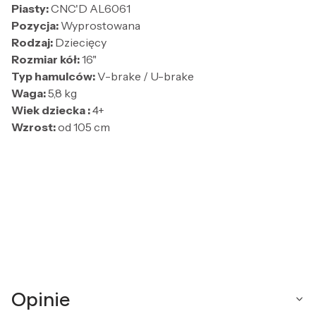
Piasty:
CNC'D AL6061
Pozycja:
Wyprostowana
Rodzaj:
Dziecięcy
Rozmiar kół:
16"
Typ hamulców:
V-brake / U-brake
Waga:
5,8 kg
Wiek dziecka :
4+
Wzrost:
od 105 cm
Opinie