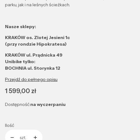
parku, jak i na leśnych ścieżkach.
Nasze sklepy:
KRAKÓW os. Zlotej Jesieni 1c
(przy rondzie Hipokratesa)
KRAKÓW ul. Prądnicka 49
Unibike tylko:
BOCHNIA ul. Storynka 12
Przejdź do pełnego opisu
Cena
1 599,00 zł
Dostępność:
na wyczerpaniu
Ilość
szt.