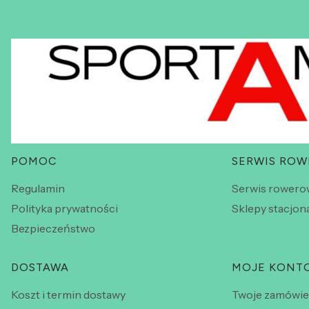
Linki w stopce
POMOC
SERWIS RO
Regulamin
Serwis rowero
Polityka prywatności
Sklepy stacjon
Bezpieczeństwo
DOSTAWA
MOJE KONT
Koszt i termin dostawy
Twoje zamówie