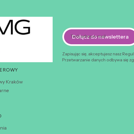
Dołącz do newslettera
Twój adres e-mail
Zapisując się, akceptujesz nasz Regu
Przetwarzanie danych odbywa się zgo
WEROWY
wy Kraków
arne
O
nia