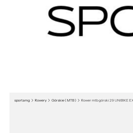
sportamg
Rowery
Górskie ( MTB )
Rower mtb górski 29 UNIBIKE 