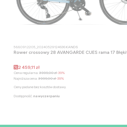
PRODUCENT
56.6.091.2205_20240529124636
KANDS
Rower crossowy 28 AVANGARDE
Cena promocyjna
2 459,11 zł
Cena regularna:
3 999,00 zł
-39%
Najniższa cena:
3 999,00 zł
-39%
Ceny podane bez kosztów dostawy.
Dostępność:
na wyczerpaniu