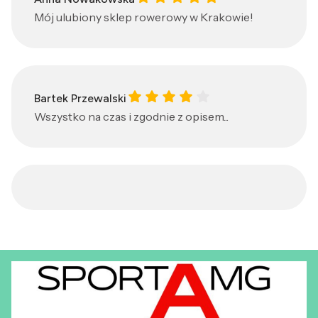
Mój ulubiony sklep rowerowy w Krakowie!
Bartek Przewalski gave a rating of: 
Bartek Przewalski
Wszystko na czas i zgodnie z opisem...