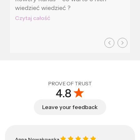
wiedzieć wiedzieć ?
Czytaj całość
PROVE OF TRUST
Leave your feedback
Anna Nowakowska gave a rating of:
Anna Nowakowska