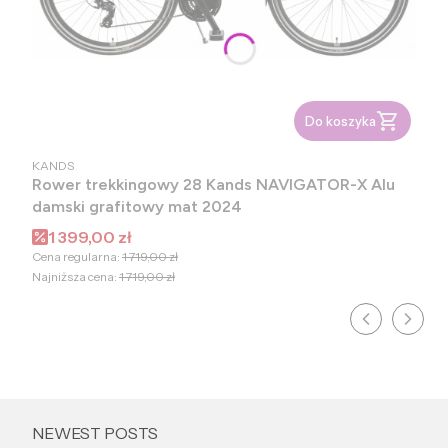
Do koszyka
PRODUCENT
KANDS
Rower trekkingowy 28 Kands NAVIGATOR-X Alu
damski grafitowy mat 2024
Cena promocyjna
1 399,00 zł
Cena regularna:
1 719,00 zł
Najniższa cena:
1 719,00 zł
NEWEST POSTS