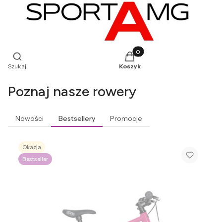
Produkty w koszyku: 0. Zoba
Otwórz wyszukiwarkę
Szukaj
Koszyk
Poznaj nasze rowery
Nowości
Bestsellery
Promocje
Okazja
Bestseller