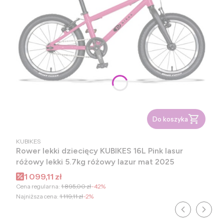
Do koszyka
PRODUCENT
KUBIKES
Rower lekki dziecięcy KUBIKES 16L Pink lasur
różowy lekki 5.7kg różowy lazur mat 2025
Cena promocyjna
1 099,11 zł
Cena regularna:
1 895,00 zł
-42%
Najniższa cena:
1 119,11 zł
-2%